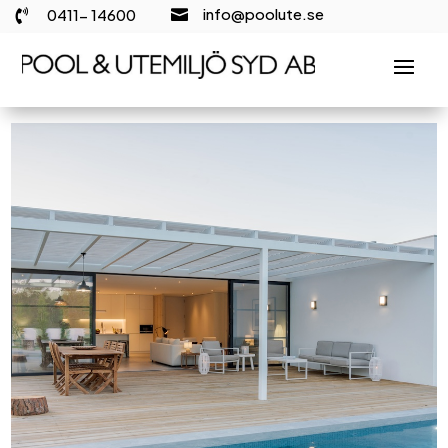
info@poolute.se
0411- 14600

