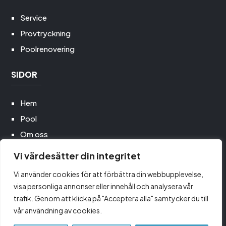
Service
Provtryckning
Poolrenovering
SIDOR
Hem
Pool
Om oss
Poolservice
Vi värdesätter din integritet
Utemiljö
Vi använder cookies för att förbättra din webbupplevelse,
Kontakt
visa personliga annonser eller innehåll och analysera vår
trafik. Genom att klicka på "Acceptera alla" samtycker du till
vår användning av cookies.
Copyright © 2026 Pool och Utemiljö Syd AB All Rights Reserved.