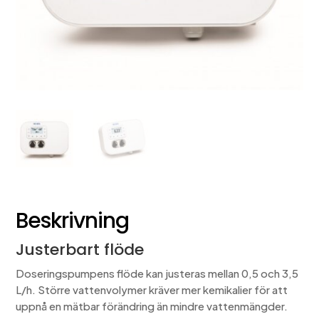
konstruerad för att upptäcka trasiga elektroder
genom förändring av nollpotentialen kring pH 4.
HI1036-18XX använder en Ag/AgCl-referens med
3,5 M KCl, som fungerar som referens för ORP-
värdena.
Mätdata lagras i proben och överförs digitalt till
styrenheten via kabeln, vilket eliminerar störningar
och statisk elektricitet som annars kan uppstå i
analoga högimpedanssignaler.
Beskrivning
Justerbart flöde
Doseringspumpens flöde kan justeras mellan 0,5 och 3,5
L/h. Större vattenvolymer kräver mer kemikalier för att
uppnå en mätbar förändring än mindre vattenmängder.