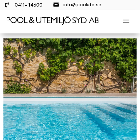
info@poolute.se
0411- 14600

