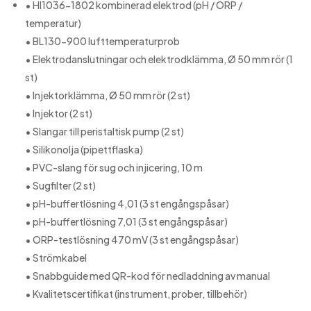
Kontrollenheterna är utrustade med lösenordsskydd
• HI1036-1802 kombinerad elektrod (pH / ORP /
som begränsar åtkomsten till kalibrering, inställningar och
temperatur)
loggad data.
• BL130-900 lufttemperaturprob
Lösenordet kan ställas in samt aktiveras eller inaktiveras i
• Elektrodanslutningar och elektrodklämma, Ø 50 mm rör (1
systemets inställningsmeny.
st)
• Injektorklämma, Ø 50 mm rör (2 st)
• Injektor (2 st)
• Slangar till peristaltisk pump (2 st)
• Silikonolja (pipettflaska)
• PVC-slang för sug och injicering, 10 m
• Sugfilter (2 st)
• pH-buffertlösning 4,01 (3 st engångspåsar)
• pH-buffertlösning 7,01 (3 st engångspåsar)
• ORP-testlösning 470 mV (3 st engångspåsar)
• Strömkabel
• Snabbguide med QR-kod för nedladdning av manual
• Kvalitetscertifikat (instrument, prober, tillbehör)