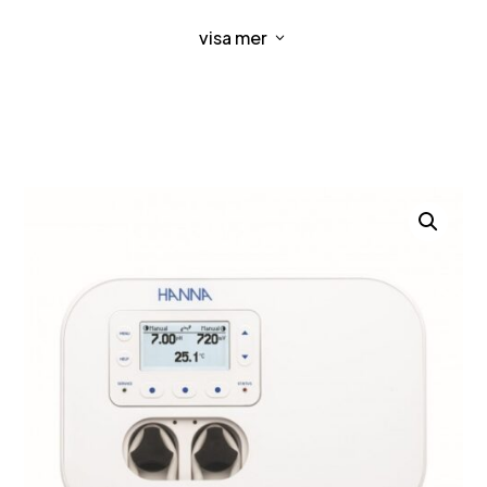
desinfektion och stabil kontroll.
Desinfektionsmedel som klor kräver ett stabilt pH-
visa mer
3
värde för att fungera optimalt, och ORP-värdet är
den mest tillförlitliga indikatorn på vattnets
desinfektionseffektivitet. Ett värde på 650-750 mV
vid pH 7,2 indikerar normalt korrekt
vattenbehandling.
BL131-modellen
är utrustad med tre analoga
utgångar som kan anslutas till en extern datalogger
eller diagraminspelare för övervakning av någon av
de uppmätta parametrarna. Utgångarna är skalbara,
vilket ger högre flexibilitet och bättre upplösning
vid behov.
Samtliga styrenheter i
BL-13X-serien
kan användas
tillsammans med den digitala proben
HI1036-18XX
.
Denna prob har sensorer för pH, ORP och
temperatur samt en kompensationspinne. Den är