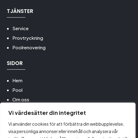
TJÄNSTER
Service
Provtryckning
Poolrenovering
SIDOR
Hem
Pool
Om oss
Poolservice
Vi värdesätter din integritet
Utemiljö
Vi använder cookies för att förbättra din webbupplevelse,
Kontakt
visa personliga annonser eller innehåll och analysera vår