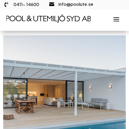
info@poolute.se
0411- 14600

