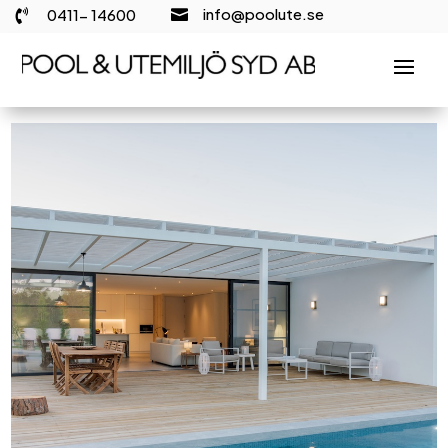
info@poolute.se
0411- 14600

