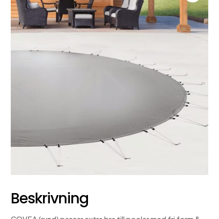
Beskrivning
COVEA (rund) passar extra bra till pooler med fri form &